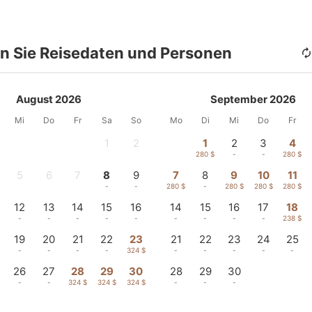
n Sie Reisedaten und Personen
August 2026
September 2026
Mi
Do
Fr
Sa
So
Mo
Di
Mi
Do
Fr
1
2
1
2
3
4
-
-
280 $
-
-
280 $
5
6
7
8
9
7
8
9
10
11
-
-
-
-
-
280 $
-
280 $
280 $
280 $
12
13
14
15
16
14
15
16
17
18
-
-
-
-
-
-
-
-
-
238 $
19
20
21
22
23
21
22
23
24
25
-
-
-
-
324 $
-
-
-
-
-
26
27
28
29
30
28
29
30
$
-
-
324 $
324 $
324 $
-
-
-